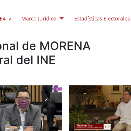
E4Tv
Marco Jurídico
Estadísticas Electorales
ional de MORENA
al del INE