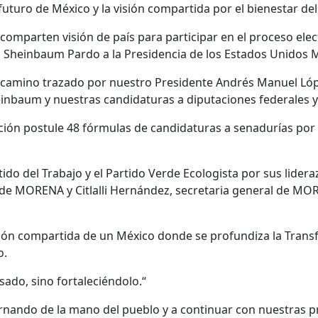
futuro de México y la visión compartida por el bienestar del
omparten visión de país para participar en el proceso elec
ia Sheinbaum Pardo a la Presidencia de los Estados Unidos 
 camino trazado por nuestro Presidente Andrés Manuel Ló
nbaum y nuestras candidaturas a diputaciones federales y 
ición postule 48 fórmulas de candidaturas a senadurías por
ido del Trabajo y el Partido Verde Ecologista por sus lider
de MORENA y Citlalli Hernández, secretaria general de MO
isión compartida de un México donde se profundiza la Trans
o.
ado, sino fortaleciéndolo.“
ando de la mano del pueblo y a continuar con nuestras pre