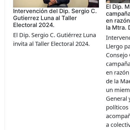
El Dip. 
Intervención del Dip. Sergio C.
campaña 
Gutierrez Luna al Taller
en razón
Electoral 2024.
la Mtra.
El Dip. Sergio C. Gutiérrez Luna
Interven
invita al Taller Electoral 2024
.
Llergo p
Consejo 
campaña 
en razón
de la Ma
un miemb
General 
político
acompañ
a colecti