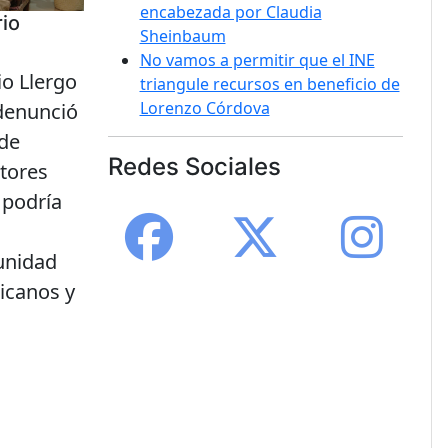
encabezada por Claudia
rio
Sheinbaum
No vamos a permitir que el INE
io Llergo
triangule recursos en beneficio de
Lorenzo Córdova
denunció
de
Redes Sociales
ctores
e podría
unidad
icanos y