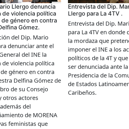
Mario Llergo denuncia
Entrevista del Dip. Ma
de violencia política
Llergo para La 4TV .
 de género en contra
Entrevista del Dip. Mar
 Delfina Gómez.
para La 4TV en donde 
ción del Dip. Mario
la mordaza que preten
ara denunciar ante el
imponer el INE a los a
General del INE la
políticos de la 4T y qu
de violencia política
ser denunciada ante la
 de género en contra
Presidencia de la Com
estra Delfina Gómez de
de Estados Latinoamer
ro de su Consejo
Caribeños.
y otros actores
s además del
amiento de MORENA
vas feministas que