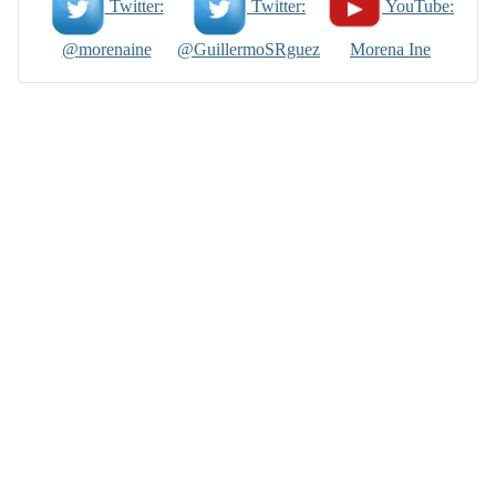
Twitter:
Twitter:
YouTube:
@
morenaine
@Guillermo
SRguez
Morena Ine